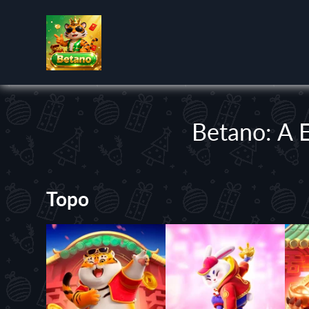
Betano: A 
Topo