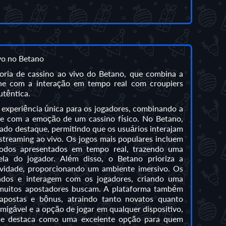
vo no Betano
ria de cassino ao vivo do Betano, que combina a
ine com a interação em tempo real com croupiers
utêntica.
experiência única para os jogadores, combinando a
ne com a emoção de um cassino físico. No Betano,
hado destaque, permitindo que os usuários interajam
 streaming ao vivo. Os jogos mais populares incluem
 todos apresentados em tempo real, trazendo uma
ela do jogador. Além disso, o Betano prioriza a
tividade, proporcionando um ambiente imersivo. Os
nados e interagem com os jogadores, criando uma
muitos apostadores buscam. A plataforma também
postas e bônus, atraindo tanto novatos quanto
migável e a opção de jogar em qualquer dispositivo,
 se destaca como uma excelente opção para quem