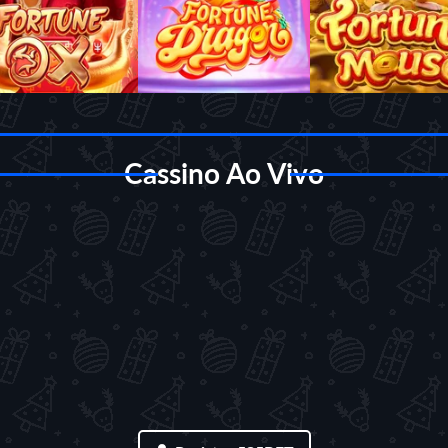
Cassino Ao Vivo