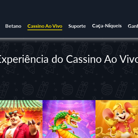
Caça-Níqueis
Betano
Cassino Ao Vivo
Suporte
Gan
Experiência do Cassino Ao Viv