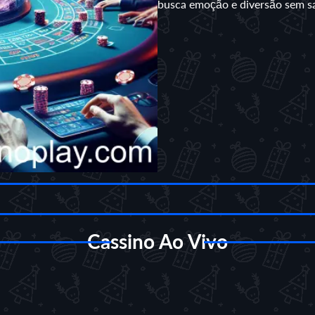
busca emoção e diversão sem sa
Cassino Ao Vivo