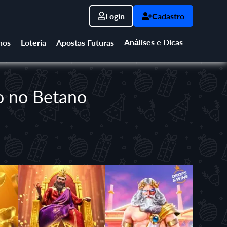
Login
Cadastro
Análises e Dicas
hos
Loteria
Apostas Futuras
o no Betano